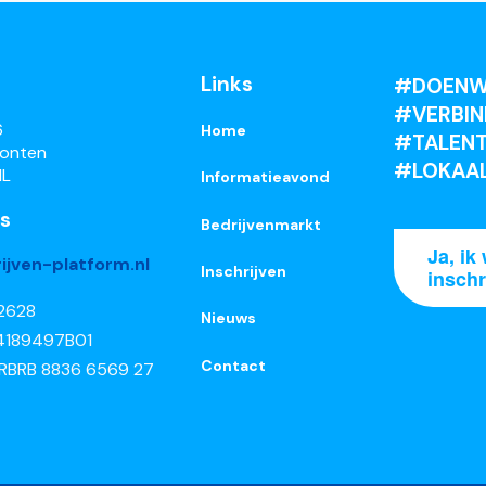
Links
#DOENW
#VERBIN
6
Home
#TALENT
ronten
#LOKAA
NL
Informatieavond
s
Bedrijvenmarkt
Ja, ik 
ijven-platform.nl
Inschrijven
inschr
52628
Nieuws
4189497B01
Contact
 RBRB 8836 6569 27