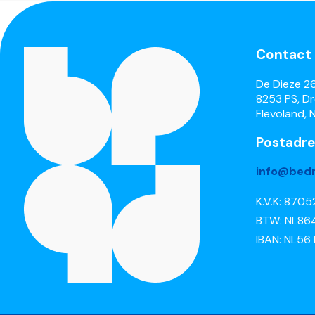
Contact
De Dieze 2
8253 PS, D
Flevoland, 
Postadre
info@bedr
K.V.K: 870
BTW: NL86
IBAN: NL56