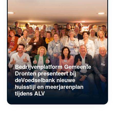
Bedrijvenplatform Gemeente
Dronten presenteert bij
deVoedselbank nieuwe
huisstijl en meerjarenplan
tijdens ALV