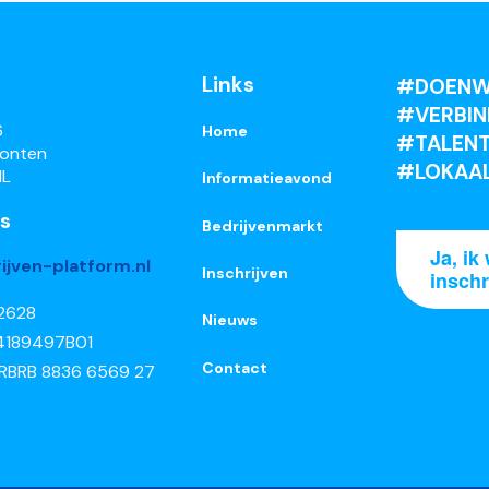
Links
#DOENW
#VERBIN
6
Home
#TALENT
ronten
#LOKAA
NL
Informatieavond
s
Bedrijvenmarkt
Ja, ik 
ijven-platform.nl
Inschrijven
inschr
52628
Nieuws
4189497B01
Contact
 RBRB 8836 6569 27