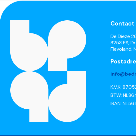
Contact
De Dieze 2
8253 PS, D
Flevoland, 
Postadre
info@bedr
K.V.K: 870
BTW: NL86
IBAN: NL56