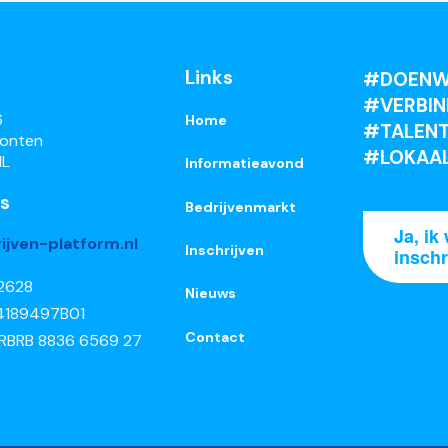
Links
#DOENW
#VERBIN
6
Home
#TALENT
ronten
#LOKAA
NL
Informatieavond
s
Bedrijvenmarkt
Ja, ik 
ijven-platform.nl
Inschrijven
inschr
52628
Nieuws
4189497B01
Contact
 RBRB 8836 6569 27