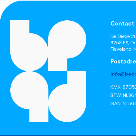
Contact
De Dieze 2
8253 PS, D
Flevoland, 
Postadre
info@bedr
K.V.K: 870
BTW: NL86
IBAN: NL56