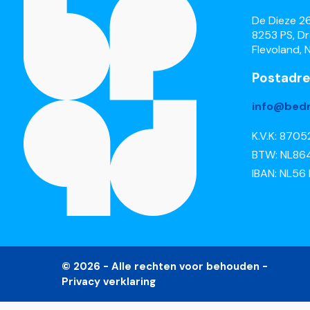
De Dieze 2
8253 PS, D
Flevoland, 
Postadre
info@bedr
K.V.K: 870
BTW: NL86
IBAN: NL56
© 2026 - Alle rechten voor behouden -
Privacy verklaring