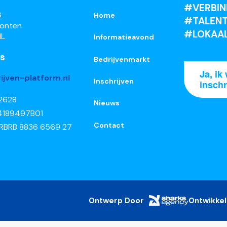
#VERBIN
6
Home
#TALENT
ronten
#LOKAA
NL
Informatieavond
s
Bedrijvenmarkt
Ja, ik 
ijven-platform.nl
Inschrijven
inschr
52628
Nieuws
4189497B01
Contact
 RBRB 8836 6569 27
Ontwerp Door
Ontwikkel