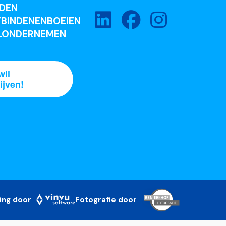
DEN
BINDENENBOEIEN
LONDERNEMEN
wil
ijven!
ing door
Fotografie door