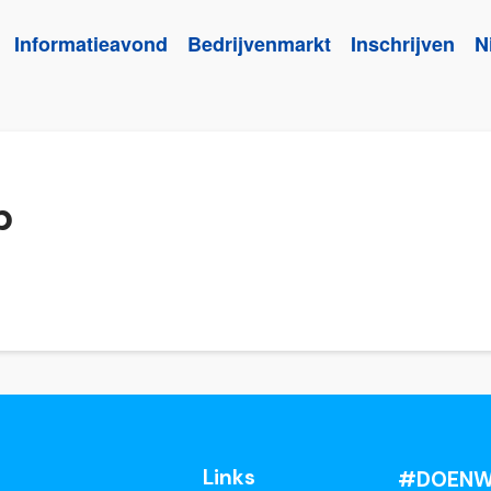
Informatieavond
Bedrijvenmarkt
Inschrijven
N
p
Links
#DOENW