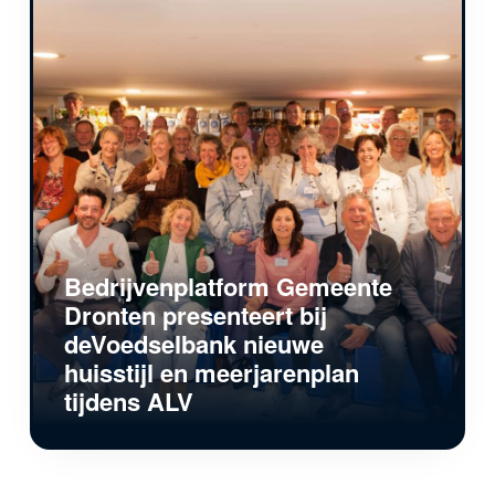
Bedrijvenplatform Gemeente
Dronten presenteert bij
deVoedselbank nieuwe
huisstijl en meerjarenplan
tijdens ALV